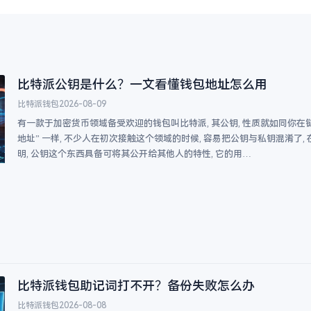
比特派公钥是什么？一文看懂钱包地址怎么用
比特派钱包
2026-08-09
有一款于加密货币领域备受欢迎的钱包叫比特派, 其公钥, 性质就如同你在链
地址” 一样, 不少人在初次接触这个领域的时候, 容易把公钥与私钥混淆了,
明, 公钥这个东西具备可将其公开给其他人的特性, 它的用…
比特派钱包助记词打不开？备份失败怎么办
比特派钱包
2026-08-08