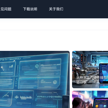
常见问题
下载说明
关于我们
比特派二代硬件钱包
验分享