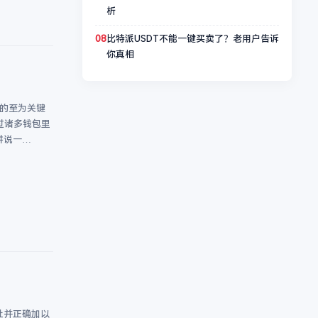
析
08
比特派USDT不能一键买卖了？老用户告诉
你真相
全的至为关键
过诸多钱包里
讲说一…
址并正确加以