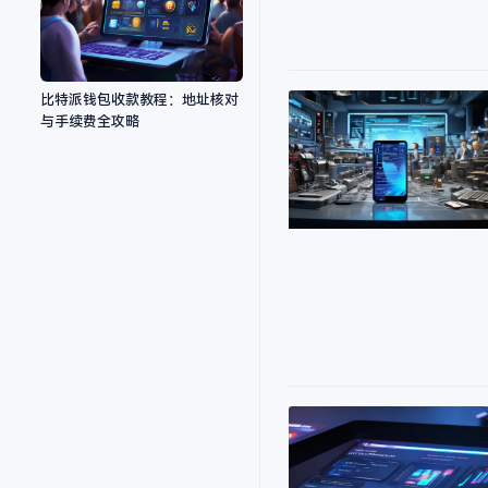
比特派钱包收款教程：地址核对
与手续费全攻略