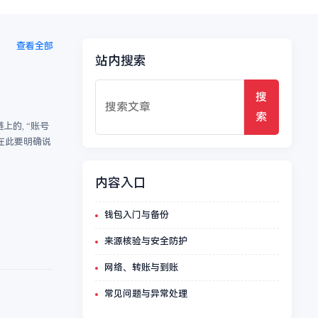
查看全部
站内搜索
搜
索
上的, “账号
 在此要明确说
内容入口
钱包入门与备份
来源核验与安全防护
网络、转账与到账
常见问题与异常处理