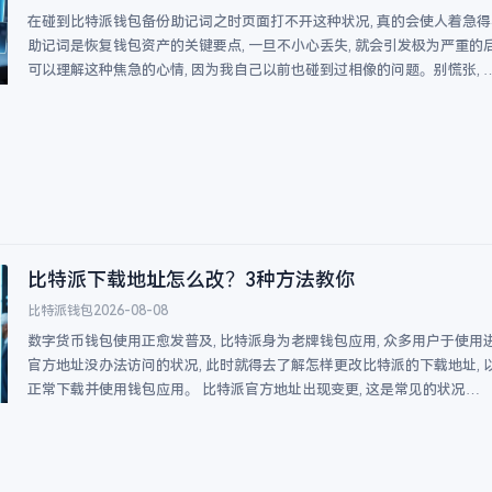
在碰到比特派钱包备份助记词之时页面打不开这种状况, 真的会使人着急
助记词是恢复钱包资产的关键要点, 一旦不小心丢失, 就会引发极为严重的
可以理解这种焦急的心情, 因为我自己以前也碰到过相像的问题。别慌张, 
比特派下载地址怎么改？3种方法教你
比特派钱包
2026-08-08
数字货币钱包使用正愈发普及, 比特派身为老牌钱包应用, 众多用户于使用
官方地址没办法访问的状况, 此时就得去了解怎样更改比特派的下载地址, 
正常下载并使用钱包应用。 比特派官方地址出现变更, 这是常见的状况…