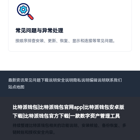
常见问题与异常处理
按顺序排查安装、更新、恢复、显示和连接等常见问题。
最新资讯
常见问题
下载说明
安全说明
隐私说明
编辑说明
联系我们
站点地图
比特派钱包|比特派钱包官网app|比特派钱包安卓版
下载|比特派钱包官方下载|一款数字资产管理工具
持续整理比特派钱包相关的功能说明、安装核验、备份恢复、多
链转账和授权安全内容。