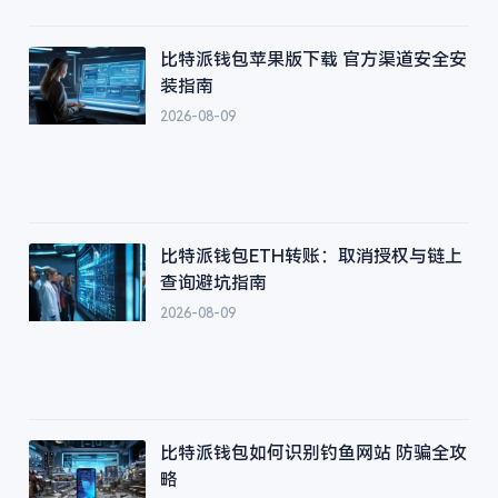
比特派钱包苹果版下载 官方渠道安全安
装指南
2026-08-09
比特派钱包ETH转账：取消授权与链上
查询避坑指南
2026-08-09
比特派钱包如何识别钓鱼网站 防骗全攻
略