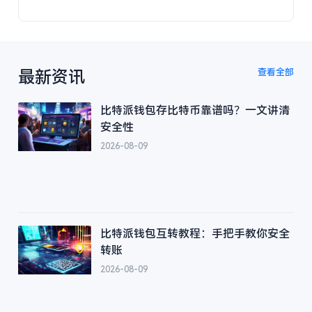
查看全部
最新资讯
比特派钱包存比特币靠谱吗？一文讲清
安全性
2026-08-09
比特派钱包互转教程：手把手教你安全
转账
2026-08-09