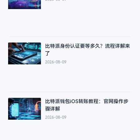
比特派身份认证要等多久？流程详解来
了
2026-08-09
比特派钱包iOS转账教程：官网操作步
骤详解
2026-08-09