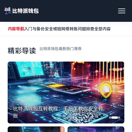
比特派钱包
内容导航
入门与备份
安全核验
网络转账
问题排查
全部内容
比特派钱包最新热门推荐
精彩导读
比特派钱包互转教程：手把手教你安全转
账