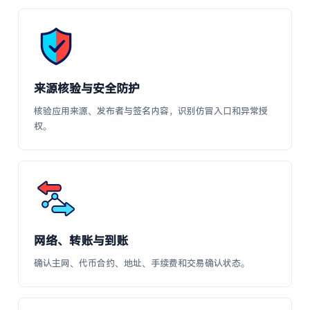
来源核验与安全防护
核验应用来源、发布者与签名内容，识别仿冒入口和异常授
权。
网络、转账与到账
确认主网、代币合约、地址、手续费和交易确认状态。