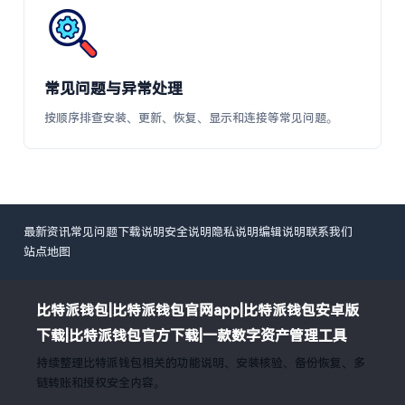
常见问题与异常处理
按顺序排查安装、更新、恢复、显示和连接等常见问题。
最新资讯
常见问题
下载说明
安全说明
隐私说明
编辑说明
联系我们
站点地图
比特派钱包|比特派钱包官网app|比特派钱包安卓版
下载|比特派钱包官方下载|一款数字资产管理工具
持续整理比特派钱包相关的功能说明、安装核验、备份恢复、多
链转账和授权安全内容。