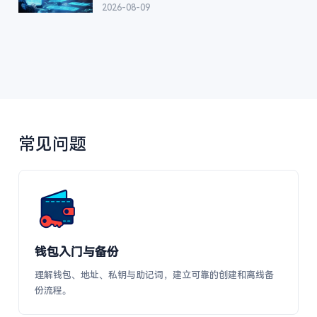
2026-08-09
常见问题
钱包入门与备份
理解钱包、地址、私钥与助记词，建立可靠的创建和离线备
份流程。