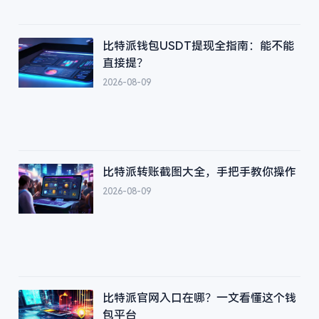
比特派钱包USDT提现全指南：能不能
直接提？
2026-08-09
比特派转账截图大全，手把手教你操作
2026-08-09
比特派官网入口在哪？一文看懂这个钱
包平台