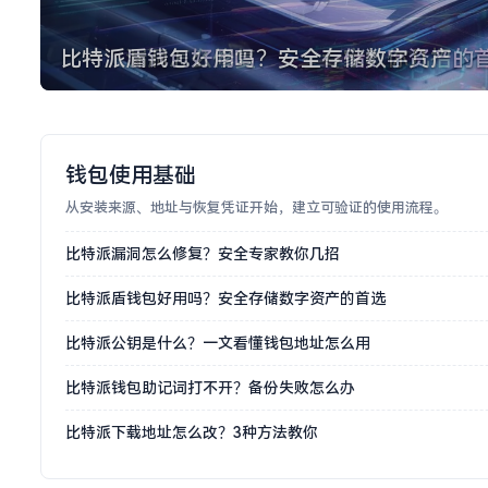
比特派盾钱包好用吗？安全存储数字资产的
钱包使用基础
从安装来源、地址与恢复凭证开始，建立可验证的使用流程。
比特派漏洞怎么修复？安全专家教你几招
比特派盾钱包好用吗？安全存储数字资产的首选
比特派公钥是什么？一文看懂钱包地址怎么用
比特派钱包助记词打不开？备份失败怎么办
比特派下载地址怎么改？3种方法教你