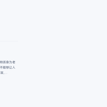
比特派身为老
能不能够让人
言,…