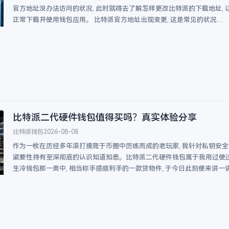
官方地址没办法访问的状况, 此时就得去了解怎样更改比特派的下载地址, 
正常下载并使用钱包应用。 比特派官方地址出现变更, 这是常见的状况…
比特派二代硬件钱包值得买吗？真实体验分享
比特派钱包
2026-08-08
作为一枚在历经多年滚打摸爬于币圈中历练而成的老玩家, 我针对私钥安
紧要性持有至深彻底的认识知道知悉。比特派二代硬件钱包属于我用过使
生冷钱包那一类中, 相当称手感顺利手的一款货物件, 于今日此刻便来讲一