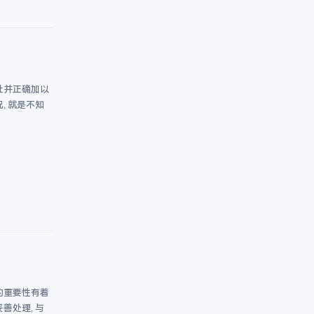
址并正确加以
, 就是不知
的重要性有着
善处理, 与