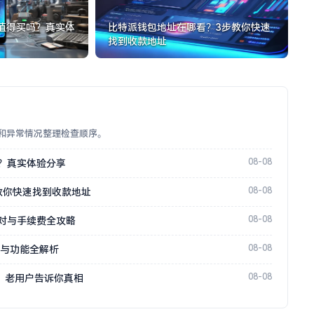
值得买吗？真实体
比特派钱包地址在哪看？3步教你快速
找到收款地址
和异常情况整理检查顺序。
08-08
？真实体验分享
08-08
教你快速找到收款地址
08-08
对与手续费全攻略
08-08
全与功能全解析
08-08
？老用户告诉你真相