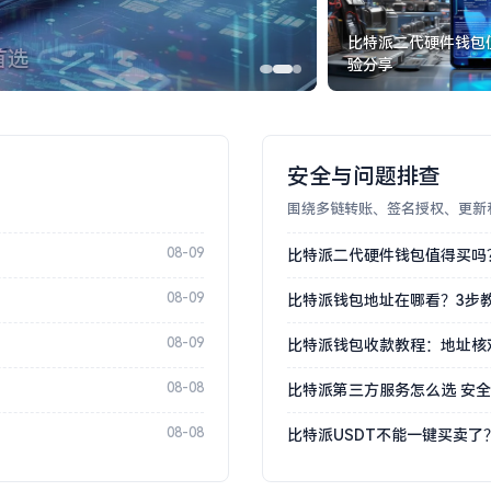
比特派二代硬件钱包
首选
验分享
安全与问题排查
围绕多链转账、签名授权、更新
08-09
比特派二代硬件钱包值得买吗
08-09
比特派钱包地址在哪看？3步
08-09
比特派钱包收款教程：地址核
08-08
比特派第三方服务怎么选 安
08-08
比特派USDT不能一键买卖了