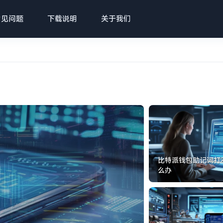
常见问题
下载说明
关于我们
比特派钱包助记词打
么办