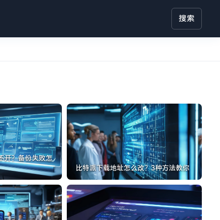
搜索
不开？备份失败怎
比特派下载地址怎么改？3种方法教你