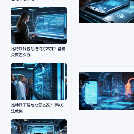
比特派钱包助记词打不开？备份
失败怎么办
比特派下载地址怎么改？3种方
法教你