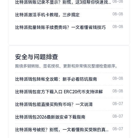
08-08
比特派转账记录不显示？别慌，这3招帮你快速找回
08-08
比特派激活手机卡教程，三步搞定
08-08
比特派批量转账手续费贵吗？一文看懂省钱技巧
安全与问题排查
围绕多链转账、签名授权、更新和异常情况整理检查顺序。
08-08
比特派钱包转帐全攻略：新手必看防坑指南
08-08
比特派钱包官方下载入口 ERC20代币支持详解
08-07
比特派钱包能直接买狗狗币吗？一文说清
08-07
比特派钱包2026最新版安卓下载指南
08-07
比特派账号被拒？别慌，一文看懂购买受限的真实原因