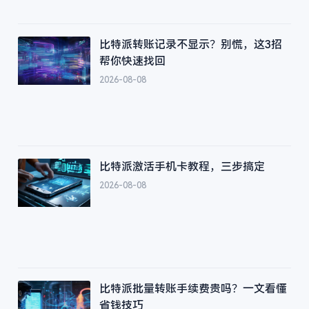
比特派转账记录不显示？别慌，这3招
帮你快速找回
2026-08-08
比特派激活手机卡教程，三步搞定
2026-08-08
比特派批量转账手续费贵吗？一文看懂
省钱技巧