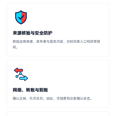
来源核验与安全防护
核验应用来源、发布者与签名内容，识别仿冒入口和异常授
权。
网络、转账与到账
确认主网、代币合约、地址、手续费和交易确认状态。