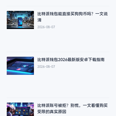
比特派钱包能直接买狗狗币吗？一文说
清
2026-08-07
比特派钱包2026最新版安卓下载指南
2026-08-07
比特派账号被拒？别慌，一文看懂购买
受限的真实原因