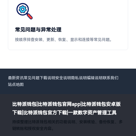
常见问题与异常处理
按顺序排查安装、更新、恢复、显示和连接等常见问题。
最新资讯
常见问题
下载说明
安全说明
隐私说明
编辑说明
联系我们
站点地图
比特派钱包|比特派钱包官网app|比特派钱包安卓版
下载|比特派钱包官方下载|一款数字资产管理工具
持续整理比特派钱包相关的功能说明、安装核验、备份恢复、多
链转账和授权安全内容。