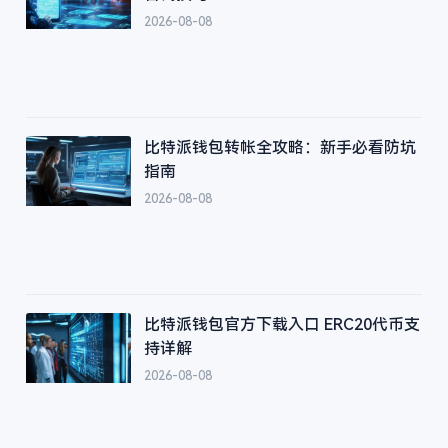
2026-08-08
比特派钱包转帐全攻略：新手必看防坑
指南
2026-08-08
比特派钱包官方下载入口 ERC20代币支
持详解
2026-08-08