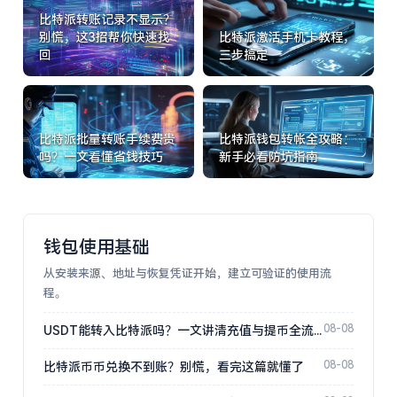
比特派转账记录不显示？
别慌，这3招帮你快速找
比特派激活手机卡教程，
回
三步搞定
比特派批量转账手续费贵
比特派钱包转帐全攻略：
吗？一文看懂省钱技巧
新手必看防坑指南
钱包使用基础
从安装来源、地址与恢复凭证开始，建立可验证的使用流
程。
08-08
USDT能转入比特派吗？一文讲清充值与提币全流程
08-08
比特派币币兑换不到账？别慌，看完这篇就懂了