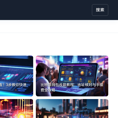
搜索
看？3步教你快速
比特派钱包收款教程：地址核对与手续
费全攻略