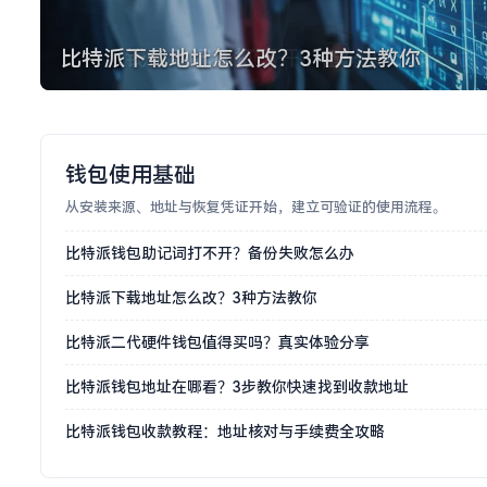
比特派下载地址怎么改？3种方法教你
钱包使用基础
从安装来源、地址与恢复凭证开始，建立可验证的使用流程。
比特派钱包助记词打不开？备份失败怎么办
比特派下载地址怎么改？3种方法教你
比特派二代硬件钱包值得买吗？真实体验分享
比特派钱包地址在哪看？3步教你快速找到收款地址
比特派钱包收款教程：地址核对与手续费全攻略