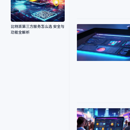
比特派第三方服务怎么选 安全与
功能全解析