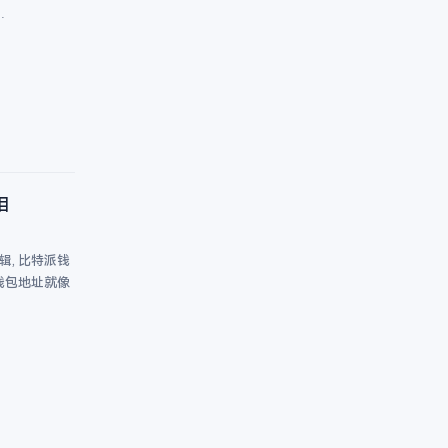
…
相
, 比特派钱
钱包地址就像