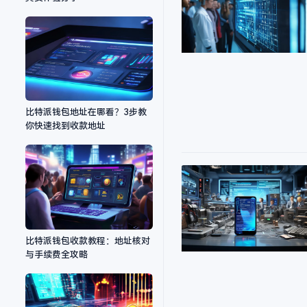
比特派钱包地址在哪看？3步教
你快速找到收款地址
比特派钱包收款教程：地址核对
与手续费全攻略