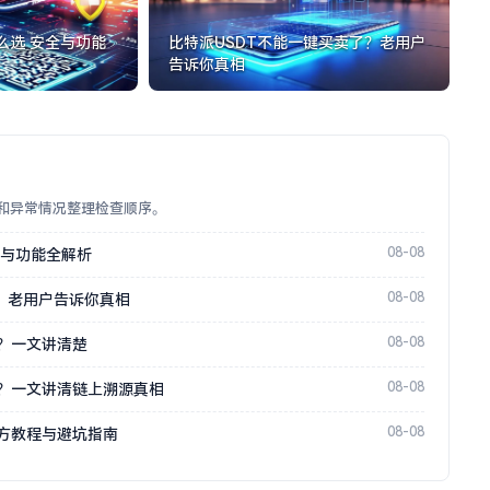
么选 安全与功能
比特派USDT不能一键买卖了？老用户
告诉你真相
和异常情况整理检查顺序。
08-08
全与功能全解析
08-08
？老用户告诉你真相
08-08
？一文讲清楚
08-08
？一文讲清链上溯源真相
08-08
方教程与避坑指南