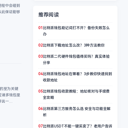
进程中会碰到
以此保证能够
推荐阅读
01
比特派钱包助记词打不开？备份失败怎么
办
02
比特派下载地址怎么改？3种方法教你
03
比特派二代硬件钱包值得买吗？真实体验
分享
04
比特派钱包地址在哪看？3步教你快速找到
收款地址
全的至为关键
05
比特派钱包收款教程：地址核对与手续费
过诸多钱包里
全攻略
讲说一…
06
比特派第三方服务怎么选 安全与功能全解
析
07
比特派USDT不能一键买卖了？老用户告诉