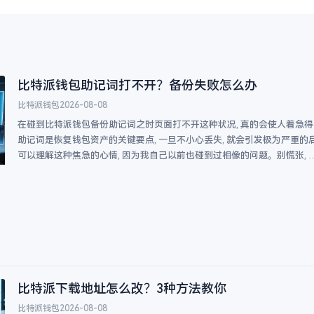
比特派钱包助记词打不开？备份失败怎么办
比特派钱包
2026-08-08
在碰到比特派钱包备份助记词之时页面打不开这种状况, 真的会使人着急
助记词是恢复钱包资产的关键要点, 一旦不小心丢失, 就会引发极为严重的
可以理解这种焦急的心情, 因为我自己以前也碰到过相像的问题。别慌张, 
比特派下载地址怎么改？3种方法教你
比特派钱包
2026-08-08